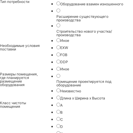
Тип потребности
Оборудование взамен изношенного
Расширение существующего
производства
Строительство нового участка/
производства
Иное
Необходимые условия
EXW
поставки
FOB
DDP
Иное
Размеры помещения,
где планируется
размещение
Помещение проектируется под
оборудования
оборудование
Неизвестно
Длина х Ширина х Высота
Класс чистоты
A
помещения
B
C
D