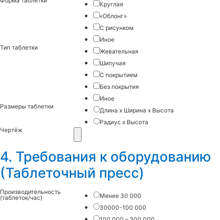
Форма таблетки
Круглая
«Облонг»
С рисунком
Иное
Тип таблетки
Жевательная
Шипучая
С покрытием
Без покрытия
Иное
Размеры таблетки
Длина х Ширина х Высота
Радиус х Высота
Чертёж
4. Требования к оборудованию
(Таблеточный пресс)
Производительность
Менее 30 000
(таблеток/час)
30000-100 000
100 000 – 300 000