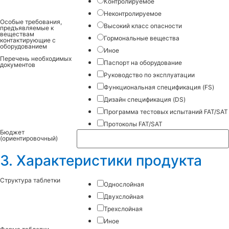
Контролируемое
Неконтролируемое
Особые требования,
Высокий класс опасности
предъявляемые к
веществам
Гормональные вещества
контактирующие с
оборудованием
Иное
Перечень необходимых
Паспорт на оборудование
документов
Руководство по эксплуатации
Функциональная спецификация (FS)
Дизайн спецификация (DS)
Программа тестовых испытаний FAT/SAT
Протоколы FAT/SAT
Бюджет
(ориентировочный)
3. Характеристики продукта
Структура таблетки
Однослойная
Двухслойная
Трехслойная
Иное