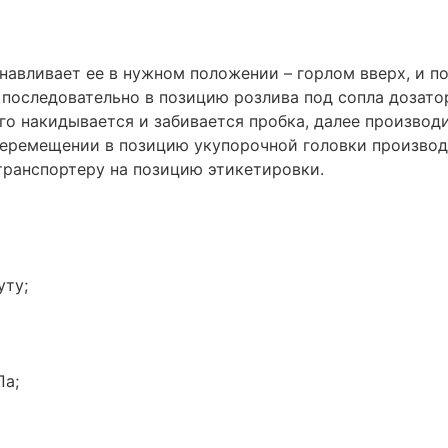
анавливает ее в нужном положении – горлом вверх, и п
последовательно в позицию розлива под сопла дозатор
го накидывается и забивается пробка, далее производ
перемещении в позицию укупорочной головки производ
транспортеру на позицию этикетировки.
уту;
Па;