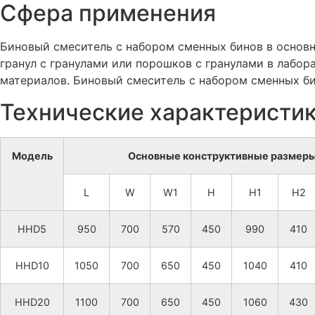
Сфера применения
Биновый смеситель с набором сменных бинов в основ
гранул с гранулами или порошков с гранулами в лабо
материалов. Биновый смеситель с набором сменных би
Технические характеристи
Модель
Основные конструктивные размеры
L
W
W1
H
H1
H2
HHD5
950
700
570
450
990
410
HHD10
1050
700
650
450
1040
410
HHD20
1100
700
650
450
1060
430