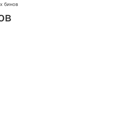
х бинов
ов