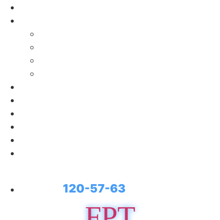
Главная
О нас
Наша команда
Вакансии
Производство чистых помещений
Строительство и проектирование
Оборудование
В наличии
Запчасти
Сервис
Пресс-центр
Контакты
120-57-63
+7 (495)
FPT