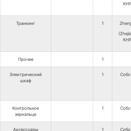
КНР
Транкинг
1
Zheng
(Zheji
КНР
Прочее
1
Электрический
1
Собс
шкаф
Контрольное
1
Собс
зеркальце
Аксессуары
1
Собс