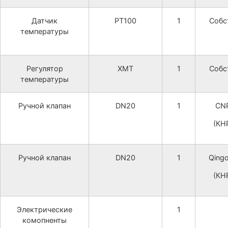
Датчик
PT100
1
Собс
температуры
Регулятор
XMT
1
Собс
температуры
Ручной клапан
DN20
1
CN
(КН
Ручной клапан
DN20
1
Qing
(КН
Электрические
1
комопненты