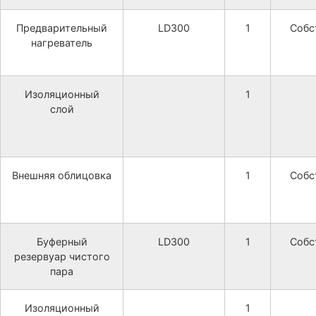
Предварительный
LD300
1
Собс
нагреватель
Изоляционный
1
слой
Внешняя облицовка
1
Собс
Буферный
LD300
1
Собс
резервуар чистого
пара
Изоляционный
1