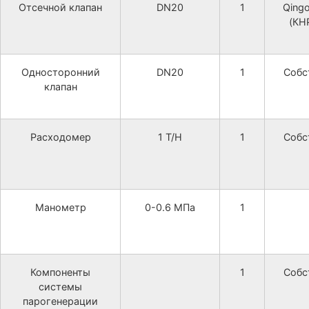
Отсечной клапан
DN20
1
Qing
(КН
Односторонний
DN20
1
Собс
клапан
Расходомер
1 T/H
1
Собс
Манометр
0-0.6 МПа
1
Компоненты
1
Собс
системы
парогенерации