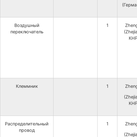
(Герма
Воздушный
1
Zheng
переключатель
(Zheji
КНР
Клеммник
1
Zheng
(Zheji
КНР
Распределительный
1
Zheng
провод
(Zheji