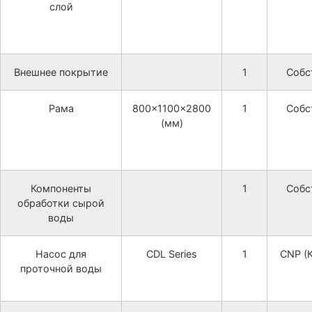
слой
Внешнее покрытие
1
Собс
Рама
800×1100×2800
1
Собс
(мм)
Компоненты
1
Собс
обработки сырой
воды
Насос для
CDL Series
1
CNP (
проточной воды