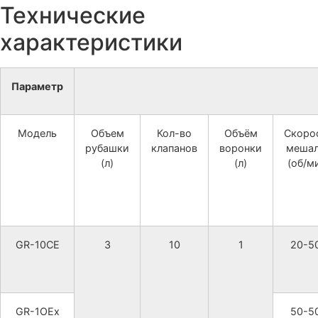
Технические
характеристики
Параметр
Модель
Объем
Кол-во
Объём
Скоро
рубашки
клапанов
воронки
меша
(л)
(л)
(об/м
GR-10CE
3
10
1
20-5
GR-1OEx
50-5