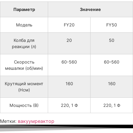
Параметр
Значение
Модель
FY20
FY50
Колба для
20
50
реакции (л)
Скорость
60-560
60–560
мешалки (об/мин)
Крутящий момент
160
160
(Нсм)
Мощность (В)
220, 1 Ф
220, 1 Ф
Метки:
вакуум
реактор